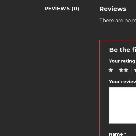
Reviews
REVIEWS (0)
There are no re
Be the f
Your ratin
1
2
3
Your revie
Name
*