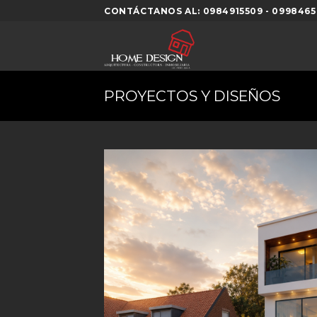
Skip
CONTÁCTANOS AL: 0984915509 - 0998465
to
content
PROYECTOS Y DISEÑOS