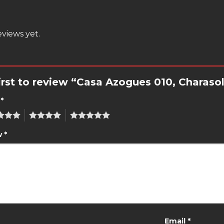
views yet.
irst to review “Casa Azogues 010, Charaso
g
*
4
5
w
*
Email
*