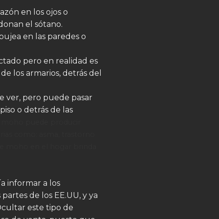
azón en los ojos o
donan el sótano.
bujea en las paredes o
tado pero en realidad es
de los armarios, detrás del
ede ver, pero puede pasar
iso o detrás de las
el moho puede producir
rias como: asma, trastorno
de moho en el hogar brinda
 informar a los
 partes de los EE.UU, y ya
cultar este tipo de