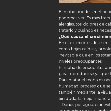
El moho puede ser el peor
podemos ver. Es más frec
alergias, tos, dolores de 
tratarlo y cuándo es necesa
¿Qué causa el crecimie
En el exterior, es decir 
como hojas caídas y árbole
inevitable que en los sóta
niveles preocupantes.
El moho de encuentra prin
para reproducirse ya que 
Para matar el moho es neces
humedad, proceso que se fa
también mediante la visual
Sin duda, la mejor manera
– Daños por agua: es inev
inundación de este ambie