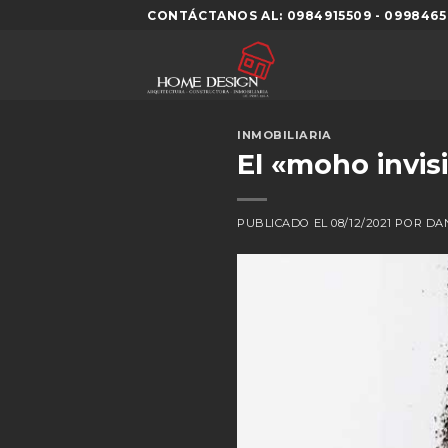
Skip
CONTÁCTANOS AL: 0984915509 - 0998465
to
content
INMOBILIARIA
El «moho invis
PUBLICADO EL
08/12/2021
POR
DA