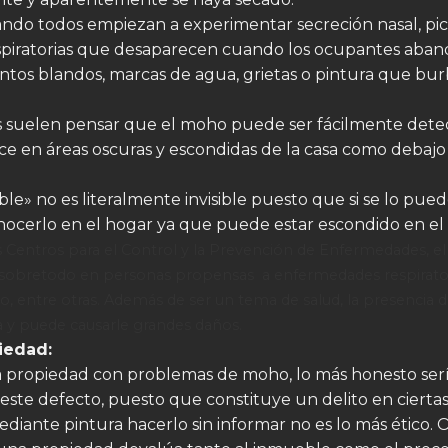
ando todos empiezan a experimentar secreción nasal, pic
espiratorias que desaparecen cuando los ocupantes aban
ntos blandos, marcas de agua, grietas o pintura que bur
s suelen pensar que el moho puede ser fácilmente detec
ece en áreas oscuras y escondidas de la casa como debajo 
ible» no es literalmente invisible puesto que si se lo pu
cerlo en el hogar ya que puede estar escondido en el p
 Centros para el Control y la Prevención de Enfermedades, 
d, sobretodo en personas propensas a enfermedades respirato
, entre otras.
Además de ser un tema de salud, la presencia 
a y puede causarle grandes daños.
iedad:
 propiedad con problemas de moho, lo más honesto sería
 este defecto, puesto que constituye un delito en ciertas
iante pintura hacerlo sin informar no es lo más ético. O