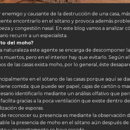
 enemigo y causante de la destrucción de una casa, má
uente encontrarlo en el sótano y provoca además probl
cabeza y congestión nasal. En este blog vamos a analizar c
rio recurrir a un especialista.
nto del moho?
en la naturaleza este agente se encarga de descomponer 
s muertos, pero en el interior hay que evitarlo. Según el 
nos de las casas exista moho, por lo general, éste desapar
cipalmente en el sótano de las casas porque aquí se da
tiene comida: que puede ser papel, cajas de cartón o ma
ario identificarlo mediante un análisis olfativo que perm
cilita gracias a la poca ventilación que existe dentro de
ización de esporas.
 de reconocer su presencia es mediante la observación 
itable la presencia de moho en el sótano aún después de
nte y aparentemente se haya secado.