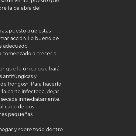
eso de venta, puesto que
bre la palabra del
ras, puesto que estas
omar acción. Lo bueno de
te adecuado.
ya comenzado a crecer o
or que lo único que hará
s antifúngicas y
 de hongos». Para hacerlo
 la parte infectada, dejar
er secada inmediatamente.
al cabo de dos
ones pequeñas.
 hogar y sobre todo dentro