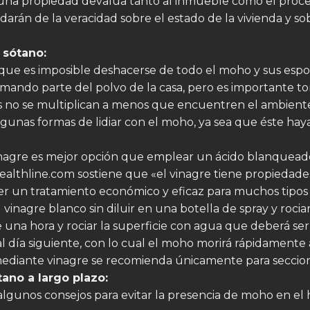
 una propiedad devalúa tanto al inmueble como el proc
darán de la veracidad sobre el estado de la vivienda y so
 sótano:
ue es imposible deshacerse de todo el moho y sus espo
rmando parte del polvo de la casa, pero es importante t
as no se multiplican a menos que encuentren el ambien
gunas formas de lidiar con el moho, ya sea que éste ha
vinagre es mejor opción que emplear un ácido blanquead
 Healthline.com sostiene que «el vinagre tiene propiedade
ser un tratamiento económico y eficaz para muchos tipos
inagre blanco sin diluir en una botella de spray y rociar
e una hora y rociar la superficie con agua que deberá s
l día siguiente, con lo cual el moho morirá rápidamente 
 mediante vinagre se recomienda únicamente para secci
ano a largo plazo:
algunos consejos para evitar la presencia de moho en el