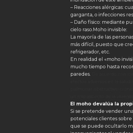
– Reacciones alérgicas: cu
garganta, o infecciones r
– Daño físico: mediante pu
cielo raso.Moho invisible:
La mayoría de las persona
más difícil, puesto que cr
refrigerador, etc.
En realidad el «moho invis
mucho tiempo hasta recono
paredes.
De acuerdo con los
efectos adversos en la salu
pulmonar obstructivo crónico
un mal aspecto de la viviend
El moho devalúa la prop
Si se pretende vender una
potenciales clientes sobre
que se puede ocultarlo med