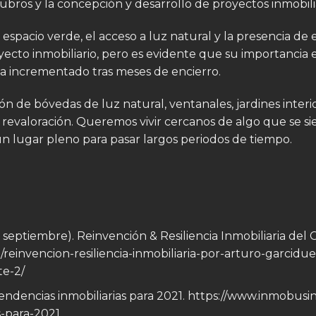
bros y la concepción y desarrollo de proyectos inmobilia
spacio verde, el acceso a luz natural y la presencia de
cto inmobiliario, pero es evidente que su importancia en
a incrementado tras meses de encierro.
ón de bóvedas de luz natural, ventanales, jardines interi
 revaloración. Queremos vivir cercanos de algo que se sie
un lugar pleno para pasar largos periodos de tiempo.
 septiembre). Reinvención & Resiliencia Inmobiliaria del 
m/reinvencion-resiliencia-inmobiliaria-por-arturo-garcid
te-2/
 tendencias inmobiliarias para 2021.
https://www.inmobusin
s-para-2021