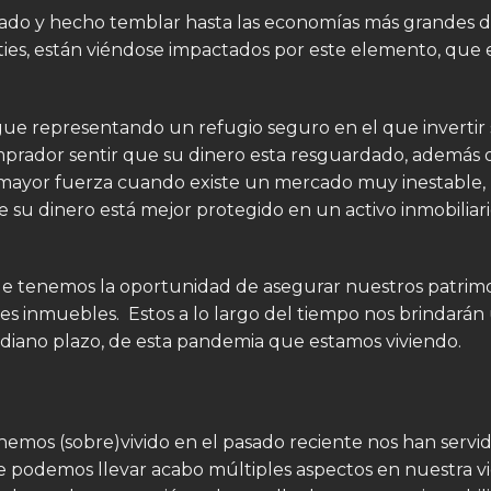
zado y hecho temblar hasta las economías más grandes del
ities, están viéndose impactados por este elemento, que
igue representando un refugio seguro en el que invertir
prador sentir que su dinero esta resguardado, además 
 mayor fuerza cuando existe un mercado muy inestable, l
e su dinero está mejor protegido en un activo inmobiliari
tenemos la oportunidad de asegurar nuestros patrimoni
enes inmuebles. Estos a lo largo del tiempo nos brindará
ediano plazo, de esta pandemia que estamos viviendo.
hemos (sobre)vivido en el pasado reciente nos han servid
 podemos llevar acabo múltiples aspectos en nuestra vid