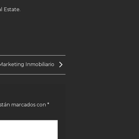
l Estate.
arketing Inmobiliario
están marcados con
*