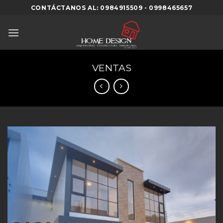
Skip
CONTÁCTANOS AL: 0984915509 - 0998465657
to
content
VENTAS