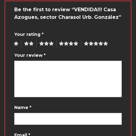
Be the first to review “VENDIDA!!! Casa
Azogues, sector Charasol Urb. González”
Your rating
*
1
2
3
4
5
Your review
*
Name
*
Email
*