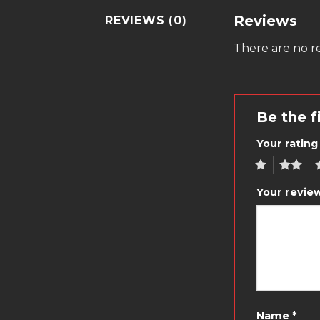
Reviews
REVIEWS (0)
There are no re
Be the f
Your ratin
1
2
3
Your revie
Name
*