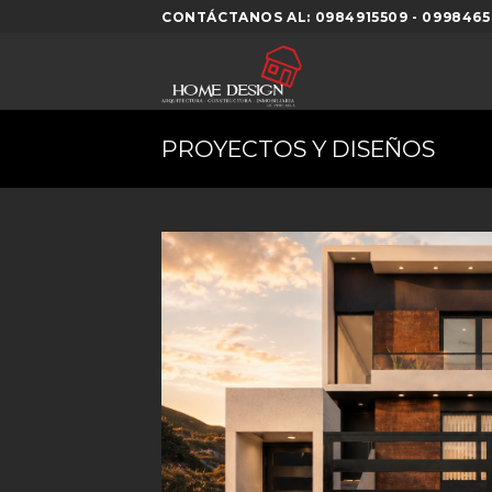
Skip
CONTÁCTANOS AL: 0984915509 - 0998465
to
content
PROYECTOS Y DISEÑOS