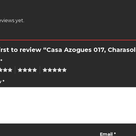
views yet.
irst to review “Casa Azogues 017, Charaso
g
*
4
5
w
*
Email
*